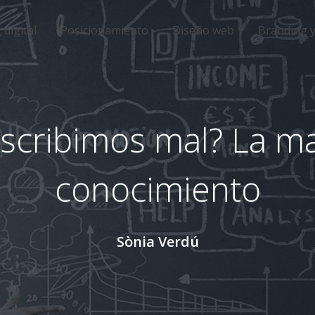
digital
Posicionamiento
Diseño web
Branding 
scribimos mal? La ma
conocimiento
Sònia Verdú