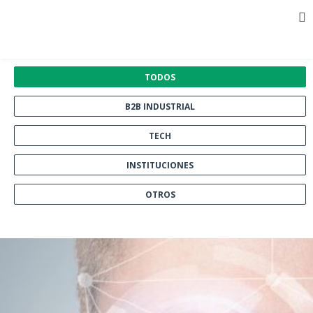
Elige tu sector:
TODOS
B2B INDUSTRIAL
TECH
INSTITUCIONES
OTROS