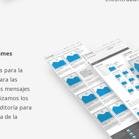
rames
s para la
ara las
us mensajes
lizamos los
uditoría para
a de la