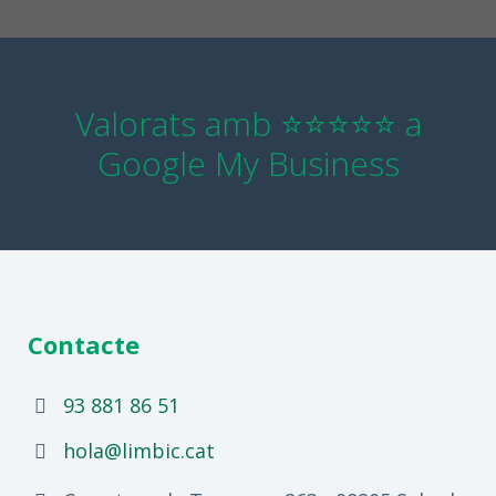
Valorats amb ⭐⭐⭐⭐⭐ a
Google My Business
Contacte
93 881 86 51
hola@limbic.cat