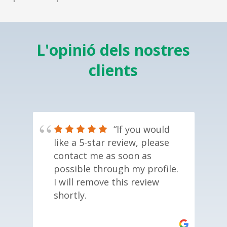
L'opinió dels nostres
clients
“If you would
like a 5-star review, please
d
 Ha
contact me as soon as
i
possible through my profile.
d
r
I will remove this review
e
shortly.
i