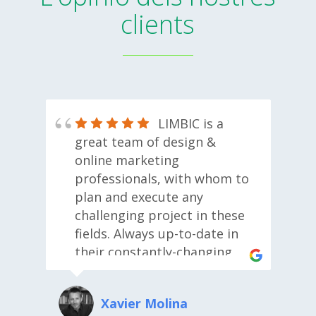
clients
d
LIMBIC is a
e
great team of design &
o
online marketing
p
le.
professionals, with whom to
l
plan and execute any
d
challenging project in these
fields. Always up-to-date in
e
their constantly-changing
s
environment; Always that
m
"we'll-find-a-way-to-do-it"
a
Xavier Molina
attitude; Always a pleasure
e